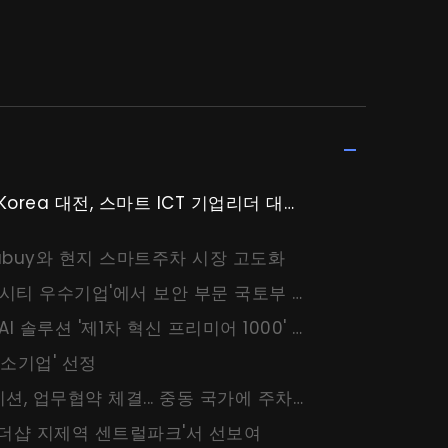
ea 대전, 스마트 ICT 기업리더 대표의원상 수상
sabuy와 현지 스마트주차 시장 고도화
베스텔라랩,'2025 스마트시티 우수기업'에서 보안 부문 국토부 장관상 수상
베스텔라랩, 주차 최적화 AI 솔루션 '제1차 혁신 프리미어 1000' 선정
중소기업' 선정
베스텔라랩-현대코퍼레이션, 업무협약 체결... 중동 국가에 주차 최적화 AI 솔루션 확대 공급 추진
'더샵 지제역 센트럴파크'서 선보여