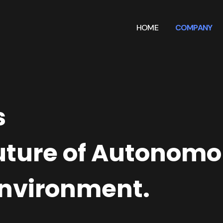
HOME
COMPANY
s
 future of Autonom
environment.